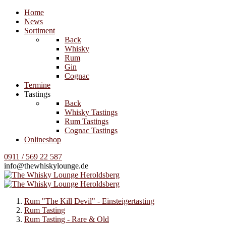
Home
News
Sortiment
Back
Whisky
Rum
Gin
Cognac
Termine
Tastings
Back
Whisky Tastings
Rum Tastings
Cognac Tastings
Onlineshop
0911 / 569 22 587
info@thewhiskylounge.de
Rum "The Kill Devil" - Einsteigertasting
Rum Tasting
Rum Tasting - Rare & Old