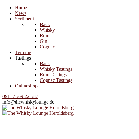
Home
News
Sortiment
Back
Whisky
Rum
Gin
Cognac
Termine
Tastings
Back
Whisky Tastings
Rum Tastings
Cognac Tastings
Onlineshop
0911 / 569 22 587
info@thewhiskylounge.de