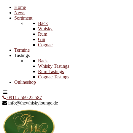
Home
News
Sortiment
Back
Whisky
Rum
Gin
Cognac
Termine
Tastings
Back
Whisky Tastings
Rum Tastings
Cognac Tastings
Onlineshop
0911 / 569 22 587
info@thewhiskylounge.de