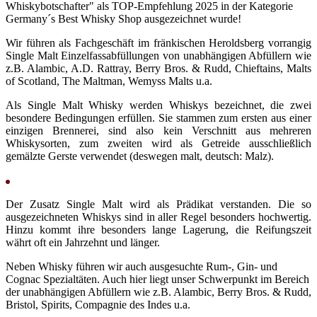
Whiskybotschafter" als TOP-Empfehlung 2025 in der Kategorie
Germany´s Best Whisky Shop ausgezeichnet wurde!
Wir führen als Fachgeschäft im fränkischen Heroldsberg vorrangig
Single Malt Einzelfassabfüllungen von unabhängigen Abfüllern wie
z.B. Alambic, A.D. Rattray, Berry Bros. & Rudd, Chieftains, Malts
of Scotland, The Maltman, Wemyss Malts u.a.
Als Single Malt Whisky werden Whiskys bezeichnet, die zwei
besondere Bedingungen erfüllen. Sie stammen zum ersten aus einer
einzigen Brennerei, sind also kein Verschnitt aus mehreren
Whiskysorten, zum zweiten wird als Getreide ausschließlich
gemälzte Gerste verwendet (deswegen malt, deutsch: Malz).
Der Zusatz Single Malt wird als Prädikat verstanden. Die so
ausgezeichneten Whiskys sind in aller Regel besonders hochwertig.
Hinzu kommt ihre besonders lange Lagerung, die Reifungszeit
währt oft ein Jahrzehnt und länger.
Neben Whisky führen wir auch ausgesuchte Rum-, Gin- und
Cognac Spezialtäten. Auch hier liegt unser Schwerpunkt im Bereich
der unabhängigen Abfüllern wie z.B. Alambic, Berry Bros. & Rudd,
Bristol, Spirits, Compagnie des Indes u.a.