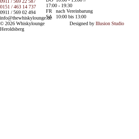
0911 / 569 22 587
17:00 - 19:30
0151 / 463 14 737
FR
nach Vereinbarung
0911 / 569 02 494
SA
10:00 bis 13:00
info@thewhiskylounge.de
© 2026 Whiskylounge
Designed by
Illusion Studio
Heroldsberg