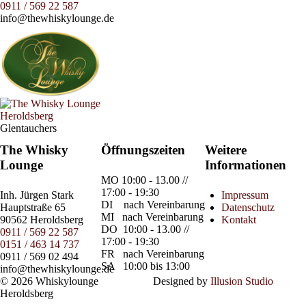
0911 / 569 22 587
info@thewhiskylounge.de
Glentauchers
The Whisky
Öffnungszeiten
Weitere
Lounge
Informationen
MO
10:00 - 13.00 //
17:00 - 19:30
Inh.
Jürgen Stark
Impressum
DI
nach Vereinbarung
Hauptstraße 65
Datenschutz
MI
nach Vereinbarung
90562 Heroldsberg
Kontakt
DO
10:00 - 13.00 //
0911 / 569 22 587
17:00 - 19:30
0151 / 463 14 737
FR
nach Vereinbarung
0911 / 569 02 494
SA
10:00 bis 13:00
info@thewhiskylounge.de
© 2026 Whiskylounge
Designed by
Illusion Studio
Heroldsberg