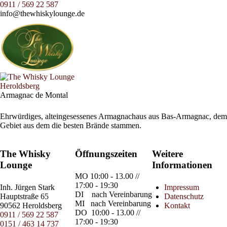
0911 / 569 22 587
info@thewhiskylounge.de
Armagnac de Montal
Ehrwürdiges, alteingesessenes Armagnachaus aus Bas-Armagnac, dem
Gebiet aus dem die besten Brände stammen.
The Whisky
Öffnungszeiten
Weitere
Lounge
Informationen
MO
10:00 - 13.00 //
17:00 - 19:30
Inh.
Jürgen Stark
Impressum
DI
nach Vereinbarung
Hauptstraße 65
Datenschutz
MI
nach Vereinbarung
90562 Heroldsberg
Kontakt
DO
10:00 - 13.00 //
0911 / 569 22 587
17:00 - 19:30
0151 / 463 14 737