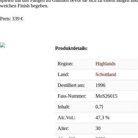
spielen mit uns Fangen im Gaumen bevor sie sich zu einem langen und
weichen Finish begeben.
Preis: 339 €
Produktdetails:
Region:
Highlands
Land:
Schottland
Destilliert am:
1996
Fass-Nummer:
MoS26015
Inhalt:
0,7l
Alc.Vol.:
47,3 %
Alter:
30