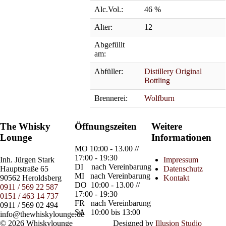
Alc.Vol.:
46 %
Alter:
12
Abgefüllt
am:
Abfüller:
Distillery Original
Bottling
Brennerei:
Wolfburn
The Whisky
Öffnungszeiten
Weitere
Lounge
Informationen
MO
10:00 - 13.00 //
17:00 - 19:30
Inh.
Jürgen Stark
Impressum
DI
nach Vereinbarung
Hauptstraße 65
Datenschutz
MI
nach Vereinbarung
90562 Heroldsberg
Kontakt
DO
10:00 - 13.00 //
0911 / 569 22 587
17:00 - 19:30
0151 / 463 14 737
FR
nach Vereinbarung
0911 / 569 02 494
SA
10:00 bis 13:00
info@thewhiskylounge.de
© 2026 Whiskylounge
Designed by
Illusion Studio