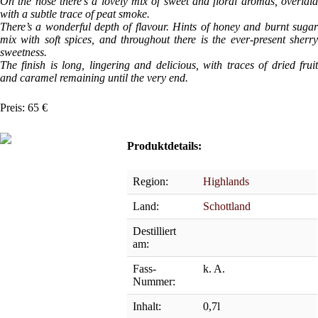
On the nose there’s a lovely mix of sweet and floral aromas, overlaid
with a subtle trace of peat smoke.
There’s a wonderful depth of flavour. Hints of honey and burnt sugar
mix with soft spices, and throughout there is the ever-present sherry
sweetness.
The finish is long, lingering and delicious, with traces of dried fruit
and caramel remaining until the very end.
Preis: 65 €
Produktdetails:
Region:
Highlands
Land:
Schottland
Destilliert
am:
Fass-
k. A.
Nummer:
Inhalt:
0,7l