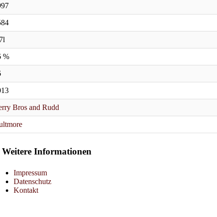
997
584
7l
6 %
6
013
rry Bros and Rudd
ultmore
Weitere Informationen
Impressum
Datenschutz
Kontakt