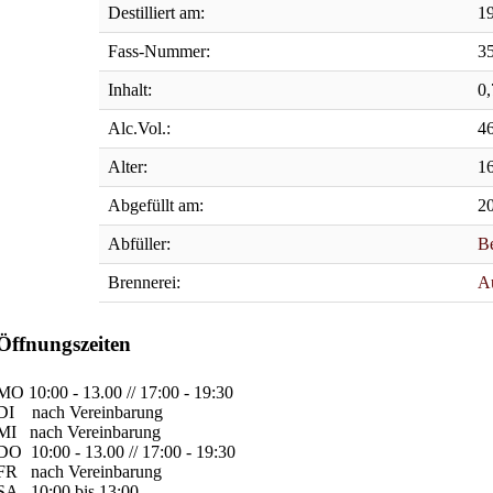
Destilliert am:
1
Fass-Nummer:
3
Inhalt:
0,
Alc.Vol.:
4
Alter:
1
Abgefüllt am:
2
Abfüller:
Be
Brennerei:
A
Öffnungszeiten
MO
10:00 - 13.00 // 17:00 - 19:30
DI
nach Vereinbarung
MI
nach Vereinbarung
DO
10:00 - 13.00 // 17:00 - 19:30
FR
nach Vereinbarung
SA
10:00 bis 13:00