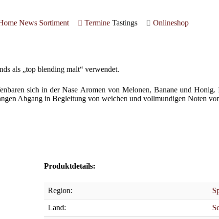
Home
News
Sortiment
Termine
Tastings
Onlineshop
ds als „top blending malt“ verwendet.
s offenbaren sich in der Nase Aromen von Melonen, Banane und Hon
 langen Abgang in Begleitung von weichen und vollmundigen Noten vo
Produktdetails:
Region:
Sp
Land:
Sc