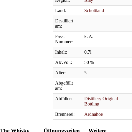
Region:
Islay
Land:
Schottland
Destilliert
am:
Fass-
k. A.
Nummer:
Inhalt:
0,7l
Alc.Vol.:
50 %
Alter:
5
Abgefüllt
am:
Abfüller:
Distillery Original
Bottling
Brennerei:
Ardnahoe
The Whisky
Öffnungszeiten
Weitere