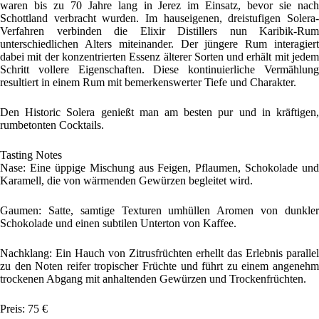
waren bis zu 70 Jahre lang in Jerez im Einsatz, bevor sie nach
Schottland verbracht wurden. Im hauseigenen, dreistufigen Solera-
Verfahren verbinden die Elixir Distillers nun Karibik-Rum
unterschiedlichen Alters miteinander. Der jüngere Rum interagiert
dabei mit der konzentrierten Essenz älterer Sorten und erhält mit jedem
Schritt vollere Eigenschaften. Diese kontinuierliche Vermählung
resultiert in einem Rum mit bemerkenswerter Tiefe und Charakter.
Den Historic Solera genießt man am besten pur und in kräftigen,
rumbetonten Cocktails.
Tasting Notes
Nase: Eine üppige Mischung aus Feigen, Pflaumen, Schokolade und
Karamell, die von wärmenden Gewürzen begleitet wird.
Gaumen: Satte, samtige Texturen umhüllen Aromen von dunkler
Schokolade und einen subtilen Unterton von Kaffee.
Nachklang: Ein Hauch von Zitrusfrüchten erhellt das Erlebnis parallel
zu den Noten reifer tropischer Früchte und führt zu einem angenehm
trockenen Abgang mit anhaltenden Gewürzen und Trockenfrüchten.
Preis: 75 €