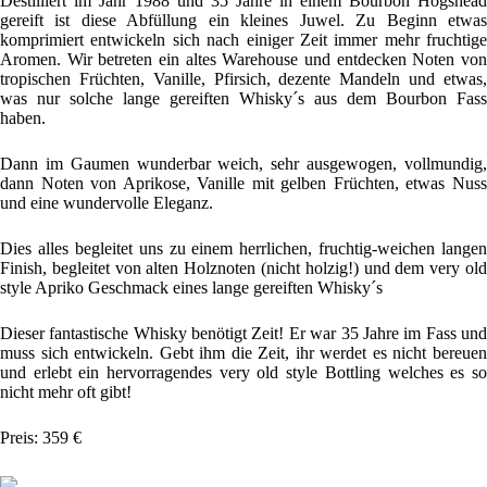
Destilliert im Jahr 1988 und 35 Jahre in einem Bourbon Hogshead
gereift ist diese Abfüllung ein kleines Juwel. Zu Beginn etwas
komprimiert entwickeln sich nach einiger Zeit immer mehr fruchtige
Aromen. Wir betreten ein altes Warehouse und entdecken Noten von
tropischen Früchten, Vanille, Pfirsich, dezente Mandeln und etwas,
was nur solche lange gereiften Whisky´s aus dem Bourbon Fass
haben.
Dann im Gaumen wunderbar weich, sehr ausgewogen, vollmundig,
dann Noten von Aprikose, Vanille mit gelben Früchten, etwas Nuss
und eine wundervolle Eleganz.
Dies alles begleitet uns zu einem herrlichen, fruchtig-weichen langen
Finish, begleitet von alten Holznoten (nicht holzig!) und dem very old
style Apriko Geschmack eines lange gereiften Whisky´s
Dieser fantastische Whisky benötigt Zeit! Er war 35 Jahre im Fass und
muss sich entwickeln. Gebt ihm die Zeit, ihr werdet es nicht bereuen
und erlebt ein hervorragendes very old style Bottling welches es so
nicht mehr oft gibt!
Preis: 359 €