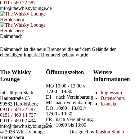
0911 / 569 22 587
info@thewhiskylounge.de
Dalmunach
Dalmunach ist die neue Brennerei die auf dem Gelände der
ehemaligen Imperial Brennerei gebaut wurde
The Whisky
Öffnungszeiten
Weitere
Lounge
Informationen
MO
10:00 - 13.00 //
17:00 - 19:30
Inh.
Jürgen Stark
Impressum
DI
nach Vereinbarung
Hauptstraße 65
Datenschutz
MI
nach Vereinbarung
90562 Heroldsberg
Kontakt
DO
10:00 - 13.00 //
0911 / 569 22 587
17:00 - 19:30
0151 / 463 14 737
FR
nach Vereinbarung
0911 / 569 02 494
SA
10:00 bis 13:00
info@thewhiskylounge.de
© 2026 Whiskylounge
Designed by
Illusion Studio
Heroldsberg