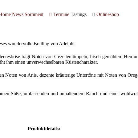
Home
News
Sortiment
Termine
Tastings
Onlineshop
eses wundervolle Bottling von Adelphi.
Meeresbrise trägt Noten von Gezeitentümpeln, frisch gemähtem Heu un
eiht ihm einen unverwechselbaren Küstencharakter.
n Noten von Anis, dezente kräuterige Untertöne mit Noten von Oregan
enehmen Süße, umfassenden und anhaltendem Rauch und einer wohlwoll
Produktdetails: