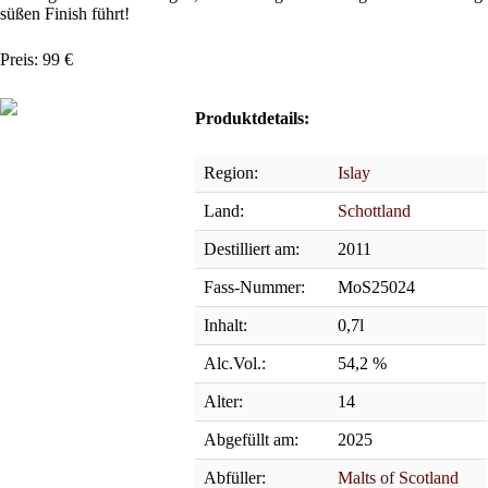
süßen Finish führt!
Preis: 99
€
Produktdetails:
Region:
Islay
Land:
Schottland
Destilliert am:
2011
Fass-Nummer:
MoS25024
Inhalt:
0,7l
Alc.Vol.:
54,2 %
Alter:
14
Abgefüllt am:
2025
Abfüller:
Malts of Scotland