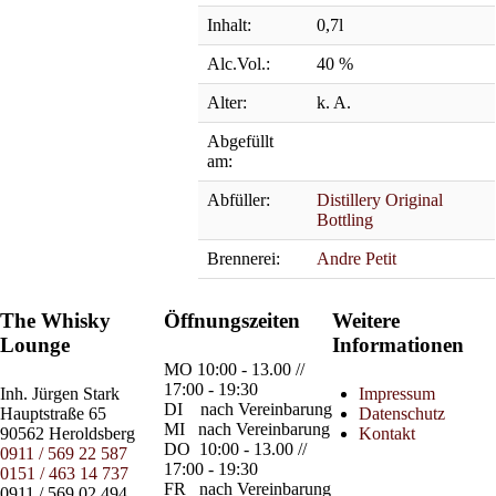
Inhalt:
0,7l
Alc.Vol.:
40 %
Alter:
k. A.
Abgefüllt
am:
Abfüller:
Distillery Original
Bottling
Brennerei:
Andre Petit
The Whisky
Öffnungszeiten
Weitere
Lounge
Informationen
MO
10:00 - 13.00 //
17:00 - 19:30
Inh.
Jürgen Stark
Impressum
DI
nach Vereinbarung
Hauptstraße 65
Datenschutz
MI
nach Vereinbarung
90562 Heroldsberg
Kontakt
DO
10:00 - 13.00 //
0911 / 569 22 587
17:00 - 19:30
0151 / 463 14 737
FR
nach Vereinbarung
0911 / 569 02 494